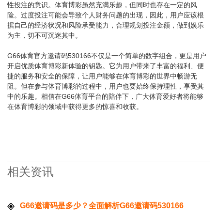
性投注的意识。体育博彩虽然充满乐趣，但同时也存在一定的风
险。过度投注可能会导致个人财务问题的出现，因此，用户应该根
据自己的经济状况和风险承受能力，合理规划投注金额，做到娱乐
为主，切不可沉迷其中。
G66体育官方邀请码530166不仅是一个简单的数字组合，更是用户
开启优质体育博彩新体验的钥匙。它为用户带来了丰富的福利、便
捷的服务和安全的保障，让用户能够在体育博彩的世界中畅游无
阻。但在参与体育博彩的过程中，用户也要始终保持理性，享受其
中的乐趣。相信在G66体育平台的陪伴下，广大体育爱好者将能够
在体育博彩的领域中获得更多的惊喜和收获。
相关资讯
G66邀请码是多少？全面解析G66邀请码530166