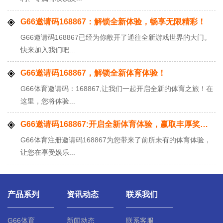
G66邀请码168867：解锁全新体验，畅享无限精彩！
G66邀请码168867已经为你敞开了通往全新游戏世界的大门。
快来加入我们吧...
G66邀请码168867，解锁全新体育体验！
G66体育邀请码：168867,让我们一起开启全新的体育之旅！在
这里，您将体验...
G66邀请码168867:开启全新体育体验，赢取丰厚奖金！
G66体育注册邀请码168867为您带来了前所未有的体育体验，
让您在享受娱乐...
产品系列
资讯动态
联系我们
G66体育
新闻动态
联系客服