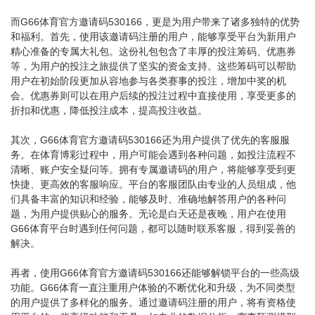
而G66体育官方邀请码530166，更是为用户带来了诸多独特的优势
和福利。首先，使用该邀请码注册的用户，能够享受平台为新用户
精心准备的专属大礼包。这份礼包包含了丰厚的投注筹码、优惠券
等，为用户的投注之旅提供了坚实的资金支持。这些筹码可以帮助
用户在初始阶段更加从容地参与各类赛事的投注，增加中奖的机
会。优惠券则可以在用户后续的投注过程中直接使用，享受更多的
折扣和优惠，降低投注成本，提高投注收益。
其次，G66体育官方邀请码530166还为用户提供了优先的客服服
务。在体育博彩过程中，用户可能会遇到各种问题，如投注流程不
清晰、账户安全疑问等。拥有专属邀请码的用户，将能够享受到更
快捷、更高效的客服响应。平台的客服团队由专业的人员组成，他
们具备丰富的知识和经验，能够及时、准确地解答用户的各种问
题，为用户提供贴心的服务。无论是白天还是夜晚，用户在使用
G66体育平台时遇到任何问题，都可以随时联系客服，得到妥善的
解决。
再者，使用G66体育官方邀请码530166还能够解锁平台的一些高级
功能。G66体育一直注重用户体验的不断优化和升级，为不同类型
的用户提供了多样化的服务。通过邀请码注册的用户，将有资格使