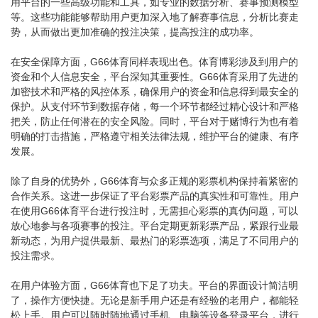
用平台的一些高级功能和工具，如专业的数据分析、赛事预测模型
等。这些功能能够帮助用户更加深入地了解赛事信息，分析比赛走
势，从而做出更加准确的投注决策，提高投注的成功率。
在安全保障方面，G66体育同样表现出色。体育博彩涉及到用户的
资金和个人信息安全，平台深知其重要性。G66体育采用了先进的
加密技术和严格的风控体系，确保用户的资金和信息得到最安全的
保护。从支付环节到数据存储，每一个环节都经过精心设计和严格
把关，防止任何潜在的安全风险。同时，平台对于赌博行为也有着
明确的打击措施，严格遵守相关法律法规，维护平台的健康、有序
发展。
除了自身的优势外，G66体育与众多正规的彩票机构保持着紧密的
合作关系。这进一步保证了平台彩票产品的真实性和可靠性。用户
在使用G66体育平台进行投注时，无需担心彩票的真伪问题，可以
放心地参与各项赛事的投注。平台定期更新彩票产品，紧跟行业最
新动态，为用户提供最新、最热门的彩票选项，满足了不同用户的
投注需求。
在用户体验方面，G66体育也下足了功夫。平台的界面设计简洁明
了，操作方便快捷。无论是新手用户还是有经验的老用户，都能轻
松上手。用户可以随时随地通过手机、电脑等设备登录平台，进行